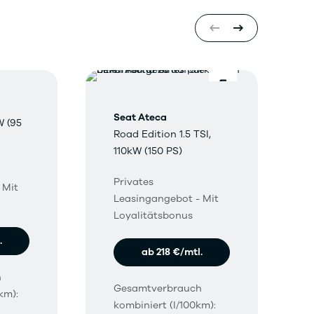
Seat Ateca
W (95
Road Edition 1.5 TSI,
110kW (150 PS)
Privates
 Mit
Leasingangebot - Mit
Loyalitätsbonus
.
ab 218 €/mtl.
h
Gesamtverbrauch
km):
kombiniert (l/100km):