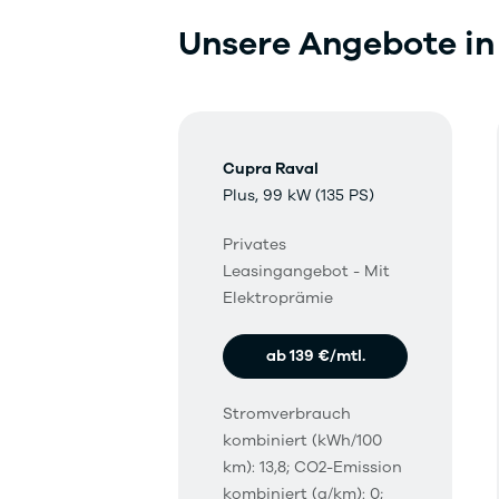
Unsere Angebote i
Cupra Raval
Plus, 99 kW (135 PS)
Privates
Leasingangebot - Mit
Elektroprämie
ab 139 €/mtl.
Stromverbrauch
kombiniert (kWh/100
km): 13,8; CO2-Emission
kombiniert (g/km): 0;