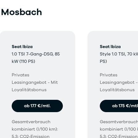
n Mosbach
Seat Ibiza
Seat Ibiza
1.0 TSI 7-Gang-DSG, 85
Style 1.0 TSI, 70 k
kW (110 PS)
PS)
Privates
Privates
Leasingangebot - Mit
Leasingangebot -
Loyalitätsbonus
Loyalitätsbonus
ab 177 €/mtl.
ab 175 €/mtl
Gesamtverbrauch
Gesamtverbrauc
kombiniert (l/100 km):
kombiniert (l/100 
5,3; CO2-Emission
5,3; CO2-Emission