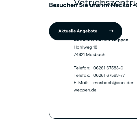
Vetriebszent
Besuchen Sie uns im Neckar-
Kontakt
Aktuelle Angebote
Autohaus von der Weppen
Hohlweg 18
74821 Mosbach
Telefon:
06261 67583-0
Telefax:
06261 67583-77
E-Mail:
mosbach@von-der-
weppen.de