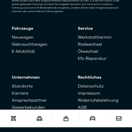
Werte wurden nach dem vorgeschriebenen Messverfahren (§ 2 Nrn. 5, 6, 6a Pkw-EnVKV in der
jeweils geltenden Fassung) ermittelt. Die Angaben beziehen sich nicht auf ein einzelnes
Fahrzeug und sind nicht Bestandteil des Angebots, sondern dienen allein Vergleichszwecken
zwischen den verschiedenen Fahrzeugtypen.
Fahrzeuge
Service
Neuwagen
Werkstatttermin
Gebrauchtwagen
Radwechsel
E-Mobilität
Ölwechsel
Kfz-Reparatur
Unternehmen
Rechtliches
Standorte
Datenschutz
Karriere
Impressum
Ansprechpartner
Widerrufsbelehrung
Gewerbekunden
AGB