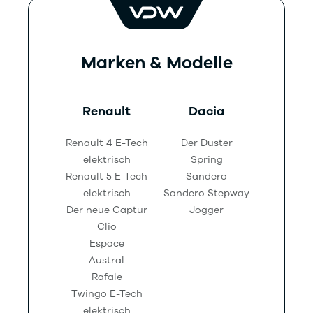
Marken & Modelle
lpine
Renault
Dacia
SE
A110
Renault 4 E-Tech
Der Duster
Tarr
10 GT
elektrisch
Spring
Ate
110 S
Renault 5 E-Tech
Sandero
Aro
110 R
elektrisch
Sandero Stepway
Ibi
A290
Der neue Captur
Jogger
Leo
Clio
Leon Spor
Espace
Austral
Rafale
Twingo E-Tech
elektrisch