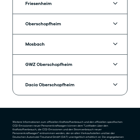
Friesenheim
Oberschopfheim
Mosbach
GWZ Oberschopfheim
Dacia Oberschopfheim
Weitere Informationen zum offiziellen Kraftstoffverbrauch und den offiziellen spezifischen
CO2-Emissionen neuer Personenkraftwagen können dem "Leitfaden über den
Kraftstoffverbrauch, die CO2-Emissionen und den Stromverbrauch neuer
Personenkraftwagen" entnommen werden, der an allen Verkaufsstellen und bei der
Deutschen Automobil Treuhand GmbH (DAT) unentgeltlich erhältlich ist. Die angegebenen