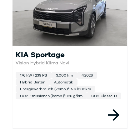
KIA Sportage
Vision Hybrid Klima Navi
Z
176 kW / 239 PS
3.000 km
4.2026
Hybrid Benzin
Automatik
Energieverbrauch (komb.)*: 5.6 l/100km
CO2-Emissionen (komb.)¹: 126 g/km
CO2-Klasse: D
Item 2 of 12