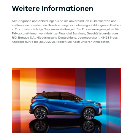
Weitere Informationen
Alle Angaben und Abbildungen sind als unverbindlich zu betrachten und
stellen eine annähernde Beschreibung dar. Fahrzeugabbildungen enthalten
z. T. aufpreispflichtige Sonderausstattungen. Ein Finanzierungsangebot für
Privatkund/-innen von Mobilize Financial Services, Geschäftsbereich der
RCI Banque S.A., Niederlassung Deutschland, Jagenbergstr. 1, 41468 Neus.
Angebot gültig bis 30.09.2026. Fragen Sie nach unseren Angeboten.