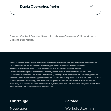
Dacia Oberschopfheim
Renault Captur | Das Multitalent im urbanen Crossover-Stil. Jetzt beim
Leasing zuschlagen.
Weitere Informationen zum offiziellen Kraftstoffverbrauch und den offiziellen spezifischen
CO2-Emissionen neuer Personenkraftwagen können dem "Leitfaden über den
Kraftstoffverbrauch, die CO2-Emissionen und den Stromverbrauch neuer
Personenkraftwagen" entnommen werden, der an allen Verkaufsstellen und bei der
Deutschen Automobil Treuhand GmbH (DAT) unentgeltlich erhältlich ist. Die angegebenen
Werte wurden nach dem vorgeschriebenen Messverfahren (§ 2 Nrn. 5, 6, 6a Pkw-EnVKV in der
jeweils geltenden Fassung) ermittelt. Die Angaben beziehen sich nicht auf ein einzelnes
Fahrzeug und sind nicht Bestandteil des Angebots, sondern dienen allein Vergleichszwecken
zwischen den verschiedenen Fahrzeugtypen.
Fahrzeuge
Service
Neuwagen
Werkstatttermin