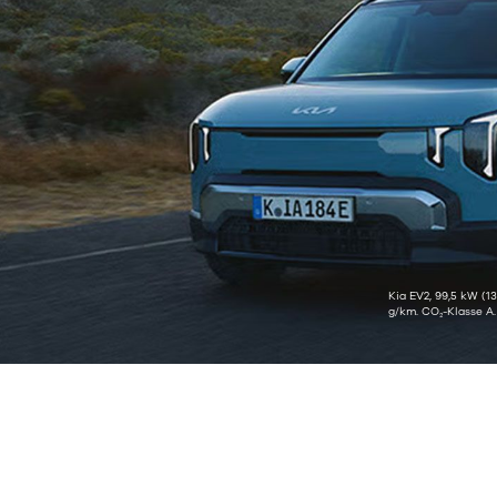
Kia EV2, 99,5 kW (
g/km. CO₂-Klasse A.