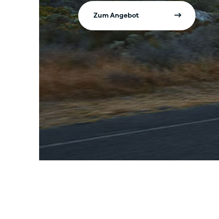
Zum Angebot
h
trieb,
biniert
 Kia EV3