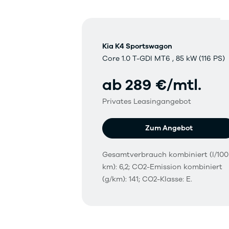
Kia K4 Sportswagon
Core 1.0 T-GDI MT6 , 85 kW (116 PS)
ab 289 €/mtl.
Privates Leasingangebot
Zum Angebot
Gesamtverbrauch kombiniert (l/100
km): 6,2; CO2-Emission kombiniert
(g/km): 141; CO2-Klasse: E.