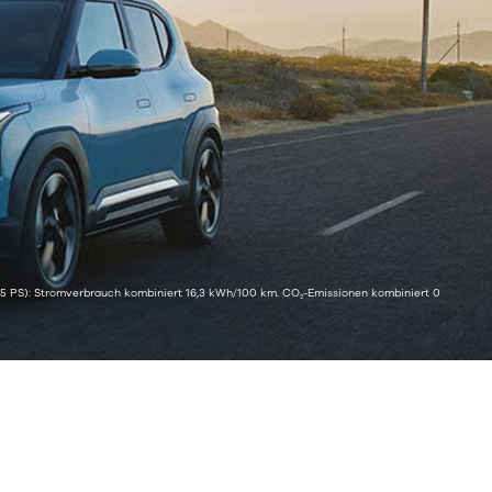
135 PS): Stromverbrauch kombiniert 16,3 kWh/100 km. CO₂-Emissionen kombiniert 0