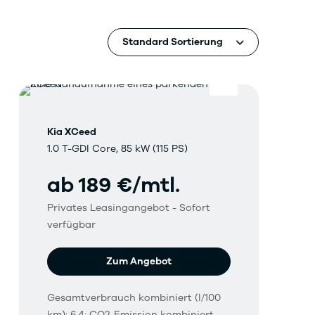
Kia XCeed
1.0 T-GDI Core, 85 kW (115 PS)
ab 189 €/mtl.
Privates Leasingangebot - Sofort
verfügbar
Zum Angebot
Gesamtverbrauch kombiniert (l/100
km): 6,4; CO2-Emission kombiniert