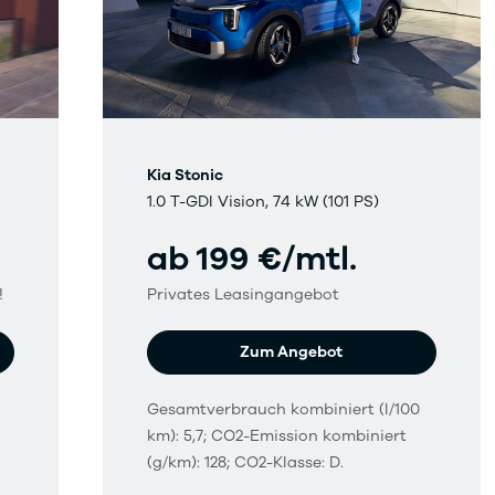
Kia Stonic
1.0 T-GDI Vision, 74 kW (101 PS)
ab 199 €/mtl.
!
Privates Leasingangebot
Zum Angebot
Gesamtverbrauch kombiniert (l/100
km): 5,7; CO2-Emission kombiniert
(g/km): 128; CO2-Klasse: D.