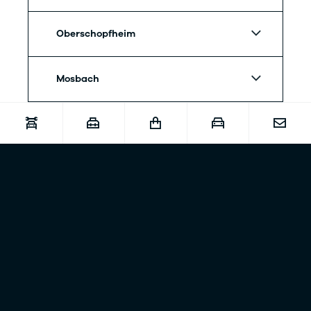
Oberschopfheim
Mosbach
GWZ Oberschopfheim
Dacia Oberschopfheim
CUPRA Händler – Eine Geschichte des Vertrauens und der Qualität.
Willkommen bei Autohaus von der Weppen, Ihrem vertrauenswürdigen
CUPRA Händler mit einer beeindruckenden
Geschichte
und einem
Engagement für Qualität. Unser
Unternehmen
ist stolz darauf, CUPRA-
Fahrzeuge und -Dienstleistungen anzubieten, die die Bedürfnisse unserer
Kunden seit vielen Jahren erfüllen.