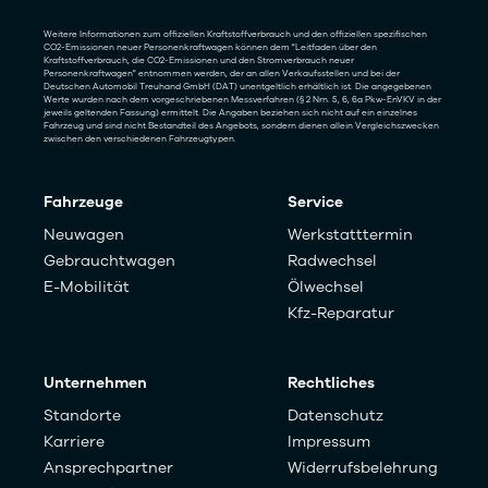
Weitere Informationen zum offiziellen Kraftstoffverbrauch und den offiziellen spezifischen
CO2-Emissionen neuer Personenkraftwagen können dem "Leitfaden über den
Kraftstoffverbrauch, die CO2-Emissionen und den Stromverbrauch neuer
Personenkraftwagen" entnommen werden, der an allen Verkaufsstellen und bei der
Deutschen Automobil Treuhand GmbH (DAT) unentgeltlich erhältlich ist. Die angegebenen
Werte wurden nach dem vorgeschriebenen Messverfahren (§ 2 Nrn. 5, 6, 6a Pkw-EnVKV in der
jeweils geltenden Fassung) ermittelt. Die Angaben beziehen sich nicht auf ein einzelnes
Fahrzeug und sind nicht Bestandteil des Angebots, sondern dienen allein Vergleichszwecken
zwischen den verschiedenen Fahrzeugtypen.
Fahrzeuge
Service
Neuwagen
Werkstatttermin
Gebrauchtwagen
Radwechsel
E-Mobilität
Ölwechsel
Kfz-Reparatur
Unternehmen
Rechtliches
Standorte
Datenschutz
Karriere
Impressum
Ansprechpartner
Widerrufsbelehrung