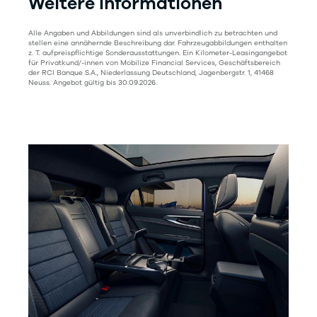
Weitere Informationen
Alle Angaben und Abbildungen sind als unverbindlich zu betrachten und
stellen eine annähernde Beschreibung dar. Fahrzeugabbildungen enthalten
z. T. aufpreispflichtige Sonderausstattungen. Ein Kilometer-Leasingangebot
für Privatkund/-innen von Mobilize Financial Services, Geschäftsbereich
der RCI Banque S.A., Niederlassung Deutschland, Jagenbergstr. 1, 41468
Neuss. Angebot gültig bis 30.09.2026.