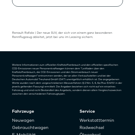
Renault Rafale | Der neue SUV, der sich von einem ganz besonderen
Rennflugzeug ableitet, jetzt bei uns im Leasing sichern.
Weitere Informationen zum offiziellen Kraftstoffverbrauch und den offiziellen spezifischen
CO2-Emissionen neuer Personenkraftwagen können dem "Leitfaden über den
Kraftstoffverbrauch, die CO2-Emissionen und den Stromverbrauch neuer
Personenkraftwagen" entnommen werden, der an allen Verkaufsstellen und bei der
Deutschen Automobil Treuhand GmbH (DAT) unentgeltlich erhältlich ist. Die angegebenen
Werte wurden nach dem vorgeschriebenen Messverfahren (§ 2 Nrn. 5, 6, 6a Pkw-EnVKV in der
jeweils geltenden Fassung) ermittelt. Die Angaben beziehen sich nicht auf ein einzelnes
Fahrzeug und sind nicht Bestandteil des Angebots, sondern dienen allein Vergleichszwecken
zwischen den verschiedenen Fahrzeugtypen.
Fahrzeuge
Service
Neuwagen
Werkstatttermin
Gebrauchtwagen
Radwechsel
E-Mobilität
Ölwechsel