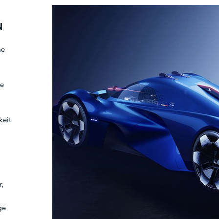
N
ne
le
keit
,
ge