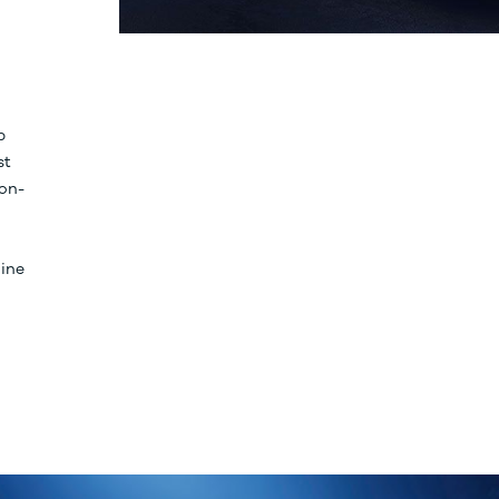
n
b
st
on-
hine