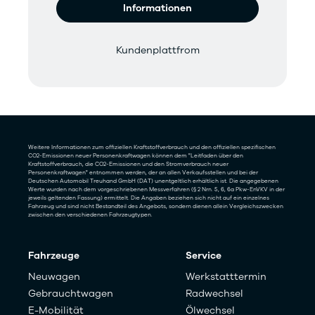
Informationen
Kundenplattfrom
Weitere Informationen zum offiziellen Kraftstoffverbrauch und den offiziellen spezifischen
CO2-Emissionen neuer Personenkraftwagen können dem "Leitfaden über den
Kraftstoffverbrauch, die CO2-Emissionen und den Stromverbrauch neuer
Personenkraftwagen" entnommen werden, der an allen Verkaufsstellen und bei der
Deutschen Automobil Treuhand GmbH (DAT) unentgeltlich erhältlich ist. Die angegebenen
Werte wurden nach dem vorgeschriebenen Messverfahren (§ 2 Nrn. 5, 6, 6a Pkw-EnVKV in der
jeweils geltenden Fassung) ermittelt. Die Angaben beziehen sich nicht auf ein einzelnes
Fahrzeug und sind nicht Bestandteil des Angebots, sondern dienen allein Vergleichszwecken
zwischen den verschiedenen Fahrzeugtypen.
Fahrzeuge
Service
Neuwagen
Werkstatttermin
Gebrauchtwagen
Radwechsel
E-Mobilität
Ölwechsel