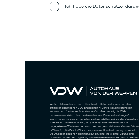
Ich habe die Datenschutzerklärun
Weitere Informationen zum offiziellen Kraftstoffverbrauch und den
offiziellen spezifischen CO2-Emissionen neuer Personenkraftwagen
können dem "Leitfaden über den Kraftstoffverbrauch, die CO2-
Emissionen und den Stromverbrauch neuer Personenkraftwagen"
entnommen werden, der an allen Verkaufsstellen und bei der Deutschen
Automobil Treuhand GmbH (DAT) unentgeltlich erhältlich ist. Die
angegebenen Werte wurden nach dem vorgeschriebenen Messverfahren
(§ 2 Nrn. 5, 6, 6a Pkw-EnVKV in der jeweils geltenden Fassung) ermittelt.
Die Angaben beziehen sich nicht auf ein einzelnes Fahrzeug und sind
nicht Bestandteil des Angebots, sondern dienen allein Vergleichszwecke