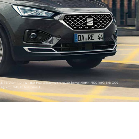
1.5 TSI ACT, 110 kW (150 PS): Gesamtverbrauch kombiniert (l/100 km): 6,6; CO2-
 (g/km): 150; CO2-Klasse: E.