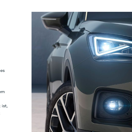
les
nem
ist,
k