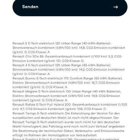
Senden
Renault 5 E-Tech elektrisch 120 Urban Range (40-kWh-Batterie):
Stromverbrauch kombiniert (kWh/100 km): 14,8; CO2-Emission kombiniert
(g/km): 0; CO2-Klasse: A
Renault Clio SCe 65: Gesamtverbrauch kombiniert (l/100 km): 5,3; CO2-
Emission kombiniert (g/km): 121; CO2-Klasse: D.
Renault 4 E-Tech elektrisch 120 Urban Range (40-kWh-Batterie):
Stromverbrauch kombiniert (kWh/100 km): 14,2; CO2-Emission kombiniert
(g/km): 0; CO2-Klasse: A.
Renault Scenic E-Tech elektrisch 170 Comfort Range (60 kWh Batterie),
Elektro: Stromverbrauch kombiniert (kWh/100 km): 16,7; CO2-Emission
kombiniert (g/km): 0; CO2-Klasse: A.
Renault Megane E-Tech elektrisch 130 Urban Range (40 kWh Batterie),
Elektro: Stromverbrauch kombiniert (kWh/100 km): 14,9; CO2-Emission
kombiniert (g/km): 0; CO2-Klasse: A.
Renault Rafale E-Tech Full Hybrid 200: Gesamtverbrauch kombiniert (l/100
km): 4,7; CO2-Emission kombiniert (g/km): 106; CO2-Klasse: C.
Renault Twingo E-Tech elektrisch: Die Entwicklung der Version für den
europäischen und deutschen Markt ist noch nicht abgeschlossen. Der
Renault Twingo E-Tech elektrisch wurde noch nicht für den deutschen
Markt homologiert; das Fahrzeug wird noch nicht zum Verkauf angeboten.
Die Bestimmung der technischen Daten, Verbrauchs- und Emissionswerte
erfolgt im Rahmen der Homologation vor Verkaufsstart.
Renault Symbioz E-Tech Full Hybrid 145: Gesamtverbrauch kombiniert