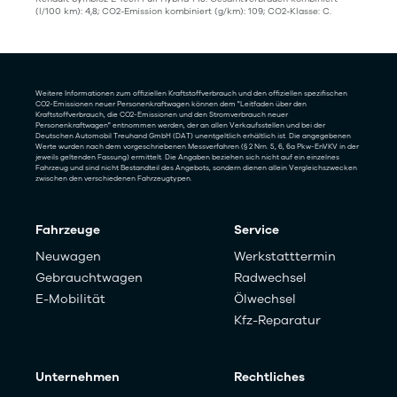
(l/100 km): 4,8; CO2-Emission kombiniert (g/km): 109; CO2-Klasse: C.
Weitere Informationen zum offiziellen Kraftstoffverbrauch und den offiziellen spezifischen
CO2-Emissionen neuer Personenkraftwagen können dem "Leitfaden über den
Kraftstoffverbrauch, die CO2-Emissionen und den Stromverbrauch neuer
Personenkraftwagen" entnommen werden, der an allen Verkaufsstellen und bei der
Deutschen Automobil Treuhand GmbH (DAT) unentgeltlich erhältlich ist. Die angegebenen
Werte wurden nach dem vorgeschriebenen Messverfahren (§ 2 Nrn. 5, 6, 6a Pkw-EnVKV in der
jeweils geltenden Fassung) ermittelt. Die Angaben beziehen sich nicht auf ein einzelnes
Fahrzeug und sind nicht Bestandteil des Angebots, sondern dienen allein Vergleichszwecken
zwischen den verschiedenen Fahrzeugtypen.
Fahrzeuge
Service
Neuwagen
Werkstatttermin
Gebrauchtwagen
Radwechsel
E-Mobilität
Ölwechsel
Kfz-Reparatur
Unternehmen
Rechtliches